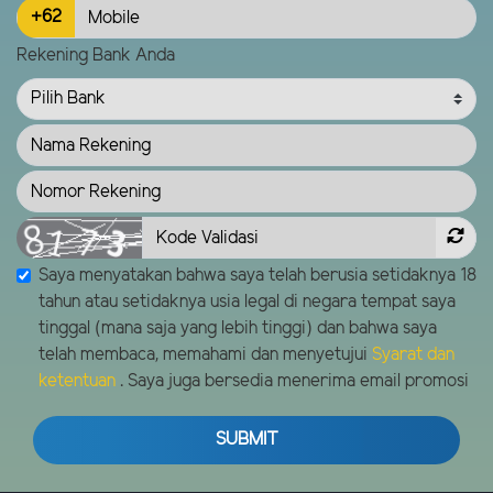
+62
Rekening Bank Anda
Saya menyatakan bahwa saya telah berusia setidaknya 18
tahun atau setidaknya usia legal di negara tempat saya
tinggal (mana saja yang lebih tinggi) dan bahwa saya
telah membaca, memahami dan menyetujui
Syarat dan
ketentuan
. Saya juga bersedia menerima email promosi
SUBMIT