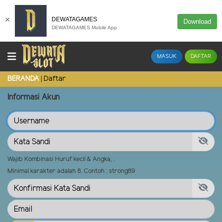
×
DEWATAGAMES
Download
DEWATAGAMES Mobile App
MASUK
DAFTAR
Daftar
BERANDA
Informasi Akun
Wajib Kombinasi Huruf kecil & Angka, .
Minimal karakter adalah 8. Contoh : strong89