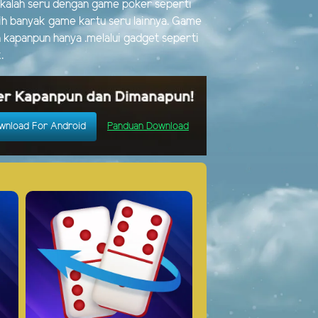
ak kalah seru dengan game poker seperti
sih banyak game kartu seru lainnya. Game
 kapanpun hanya .melalui gadget seperti
.
nload For Android
Panduan Download